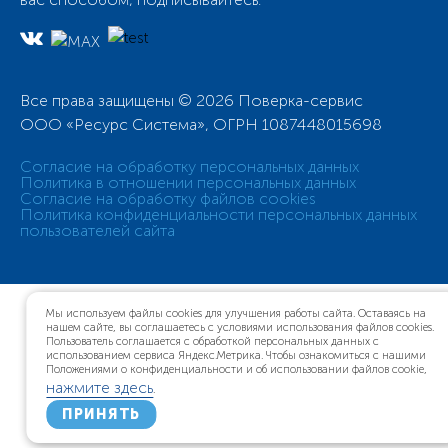
Все права защищены © 2026 Поверка-сервис
ООО «Ресурс Система», ОГРН 1087448015698
Согласие на обработку персональных данных
Политика в отношении персональных данных
Согласие на обработку файлов cookies
Политика конфиденциальности персональных данных
пользователей сайта
Мы используем файлы cookies для улучшения работы сайта. Оставаясь на
нашем сайте, вы соглашаетесь с условиями использования файлов cookies.
Пользователь соглашается с обработкой персональных данных с
использованием сервиса Яндекс.Метрика. Чтобы ознакомиться с нашими
Положениями о конфиденциальности и об использовании файлов cookie,
нажмите здесь
.
ПРИНЯТЬ