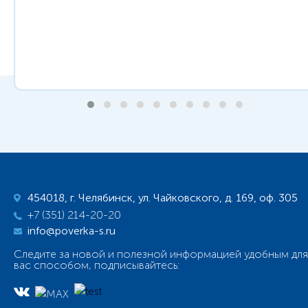
454018, г. Челябинск, ул. Чайковского, д. 169, оф. 305
+7 (351) 214-20-20
info@poverka-s.ru
Следите за новой и полезной информацией удобным для
вас способом, подписывайтесь: